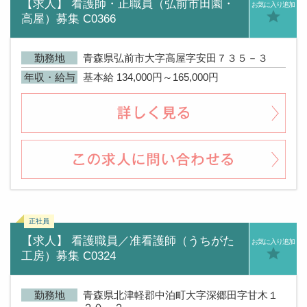
【求人】 看護師・正職員（弘前市田園・
お気に入り追加
高屋）募集 C0366
勤務地
青森県弘前市大字高屋字安田７３５－３
年収・給与
基本給 134,000円～165,000円
【求人】 看護職員／准看護師（うちがた
お気に入り追加
工房）募集 C0324
勤務地
青森県北津軽郡中泊町大字深郷田字甘木１